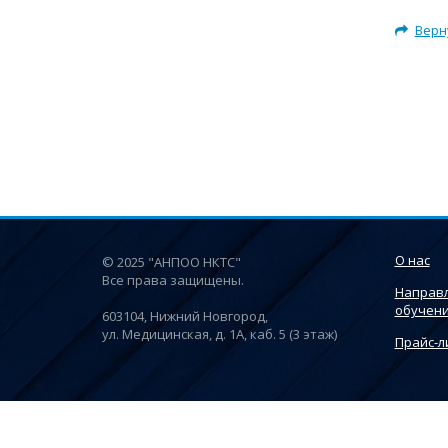
Верн
О нас
© 2025 "АНПОО НКТС"
Все права защищены.
Направ
обучен
603104, Нижний Новгород,
ул. Медицинская, д. 1А, каб. 5 (3 этаж)
Прайс-л
Этот веб-сайт использует файлы cookie, чтобы вы могли максималь