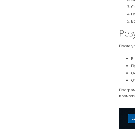
С
Г
В
Рез
После у
В
П
О
О
Програм
возможн
С