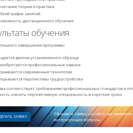
очетание теории и практики
ибкий график занятий
озможность дистанционного обучения
ультаты обучения
спешного завершения программы:
ыдается диплом установленного образца
риобретаются профессиональные навыки
сваиваются современные технологии
ткрываются перспективы трудоустройства
ма соответствует требованиям профессиональных стандартов и пот
ость освоить перспективную специальность в короткие сроки.
Оформите заявку на сайте, мы свяжемся 
ДЕЛАТЬ ЗАЯВКУ
интересующие вопросы.