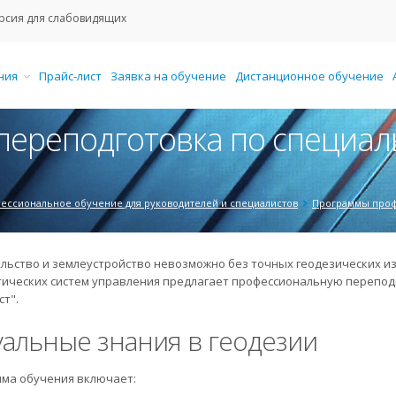
рсия для слабовидящих
ения
Прайс-лист
Заявка на обучение
Дистанционное обучение
ереподготовка по специаль
ессиональное обучение для руководителей и специалистов
Программы проф
льство и землеустройство невозможно без точных геодезических и
ических систем управления предлагает профессиональную переподг
ст".
уальные знания в геодезии
ма обучения включает: