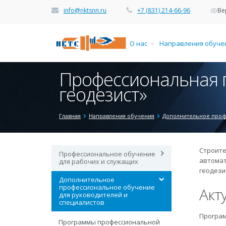
info@nktsnn.ru
+7 (831) 214-66-96
Ве
О нас
Направления обуч
Профессиональная п
геодезист»
Главная
Направления обучения
Дополнительное проф
Строите
Профессиональное обучение
автомат
для рабочих и служащих
геодези
Дополнительное
профессиональное обучение
Акт
для руководителей и
специалистов
Програм
Программы профессиональной