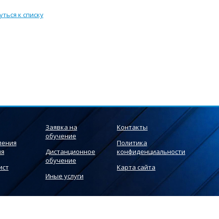
уться к списку
Заявка на
Контакты
обучение
ления
Политика
ия
Дистанционное
конфиденциальности
обучение
ист
Карта сайта
Иные услуги
но эффективно использовать наш веб-сайт.