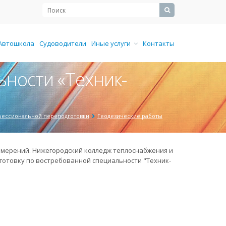
Автошкола
Судоводители
Иные услуги
Контакты
ности «Техник-
ессиональной переподготовки
Геодезические работы
змерений. Нижегородский колледж теплоснабжения и
отовку по востребованной специальности "Техник-