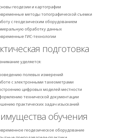
сновы геодезии и картографии
овременные методы топографической съемки
аботу с геодезическим оборудованием
амеральную обработку данных
овременные ГИС-технологии
ктическая подготовка
внимание уделяется:
роведению полевых измерений
аботе с электронными тахеометрами
остроению цифровых моделей местности
формлению технической документации
ешению практических задач изысканий
имущества обучения
овременное геодезическое оборудование
пытные преподаватели-практики