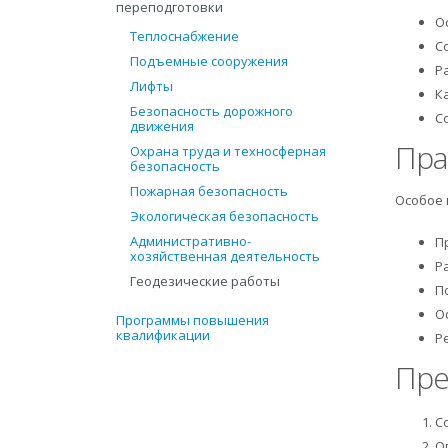
переподготовки
О
Теплоснабжение
С
Подъемные сооружения
Р
Лифты
К
Безопасность дорожного
С
движения
Пра
Охрана труда и техносферная
безопасность
Пожарная безопасность
Особое 
Экологическая безопасность
Административно-
П
хозяйственная деятельность
Р
Геодезические работы
П
О
Программы повышения
квалификации
Р
Пре
С
О