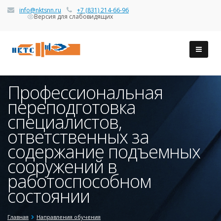
info@nktsnn.ru
+7 (831) 214-66-96
Версия для слабовидящих
Профессиональная
переподготовка
специалистов,
ответственных за
содержание подъемных
сооружений в
работоспособном
состоянии
Главная
Направления обучения