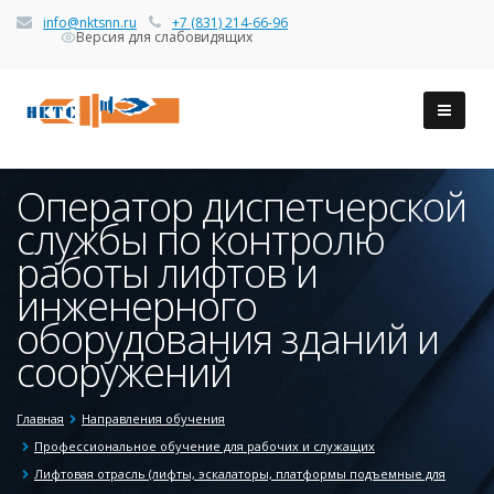
info@nktsnn.ru
+7 (831) 214-66-96
Версия для слабовидящих
Оператор диспетчерской
службы по контролю
работы лифтов и
инженерного
оборудования зданий и
сооружений
Главная
Направления обучения
Профессиональное обучение для рабочих и служащих
Лифтовая отрасль (лифты, эскалаторы, платформы подъемные для