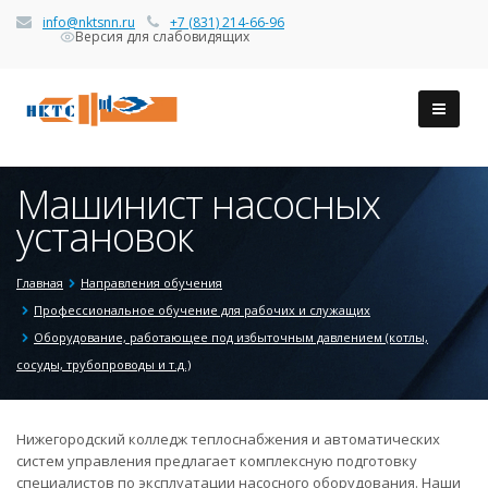
info@nktsnn.ru
+7 (831) 214-66-96
Версия для слабовидящих
Машинист насосных
установок
Главная
Направления обучения
Профессиональное обучение для рабочих и служащих
Оборудование, работающее под избыточным давлением (котлы,
сосуды, трубопроводы и т.д.)
Нижегородский колледж теплоснабжения и автоматических
систем управления предлагает комплексную подготовку
специалистов по эксплуатации насосного оборудования. Наши