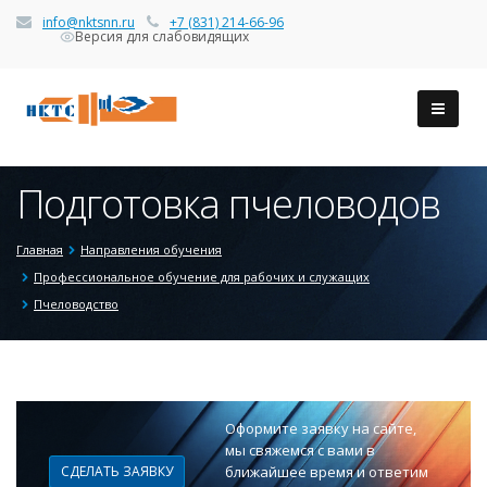
info@nktsnn.ru
+7 (831) 214-66-96
Версия для слабовидящих
Подготовка пчеловодов
Главная
Направления обучения
Профессиональное обучение для рабочих и служащих
Пчеловодство
Оформите заявку на сайте,
мы свяжемся с вами в
СДЕЛАТЬ ЗАЯВКУ
ближайшее время и ответим