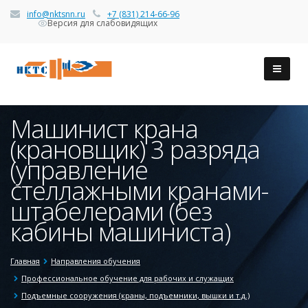
info@nktsnn.ru
+7 (831) 214-66-96
Версия для слабовидящих
Машинист крана
(крановщик) 3 разряда
(управление
стеллажными кранами-
штабелерами (без
кабины машиниста)
Главная
Направления обучения
Профессиональное обучение для рабочих и служащих
Подъемные сооружения (краны, подъемники, вышки и т.д.)