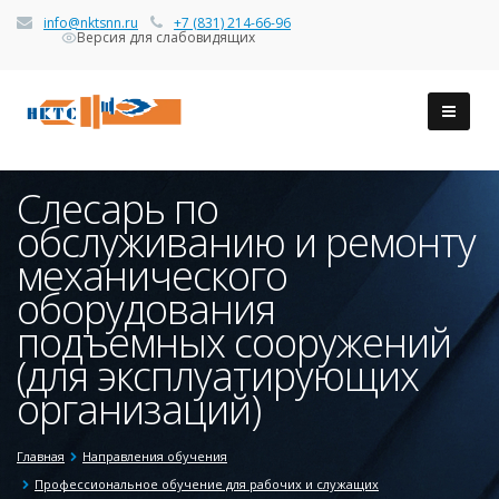
info@nktsnn.ru
+7 (831) 214-66-96
Версия для слабовидящих
Слесарь по
обслуживанию и ремонту
механического
оборудования
подъемных сооружений
(для эксплуатирующих
организаций)
Главная
Направления обучения
Профессиональное обучение для рабочих и служащих