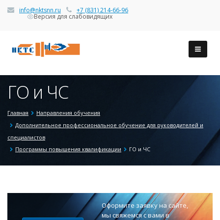
info@nktsnn.ru
+7 (831) 214-66-96
Версия для слабовидящих
ГО и ЧС
Главная
Направления обучения
Дополнительное профессиональное обучение для руководителей и
специалистов
Программы повышения квалификации
ГО и ЧС
Оформите заявку на сайте,
мы свяжемся с вами в