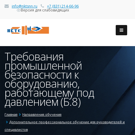
info@nktsnn.ru
+7 (831) 214-66-96
Версия для слабовидящих
Требования
промышленной
безопасности к
оборудованию,
работающему под
давлением (Б.8)
Главная
Направления обучения
Дополнительное профессиональное обучение для руководителей и
специалистов